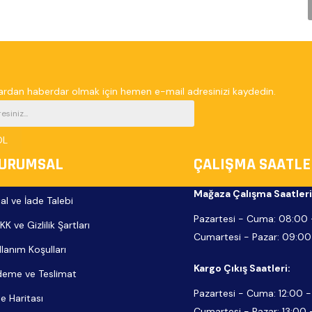
rdan haberdar olmak için hemen e-mail adresinizi kaydedin.
OL
URUMSAL
ÇALIŞMA SAATLE
Mağaza Çalışma Saatleri
tal ve İade Talebi
Pazartesi - Cuma:
08:00 
KK ve Gizlilik Şartları
Cumartesi - Pazar:
09:00
llanım Koşulları
Kargo Çıkış Saatleri:
eme ve Teslimat
Pazartesi - Cuma: 12:00 -
te Haritası
Cumartesi - Pazar: 13:00 