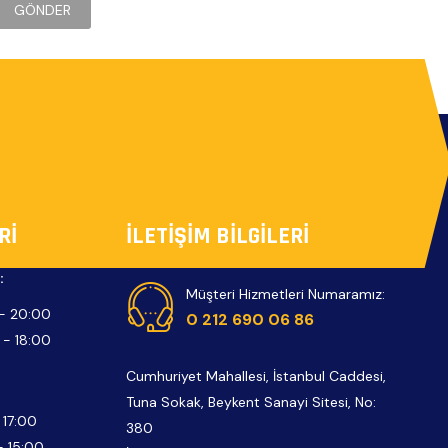
RI
İLETIŞIM BILGILERI
:
Müşteri Hizmetleri Numaramız:
- 20:00
0 212 690 06 86
 - 18:00
Cumhuriyet Mahallesi, İstanbul Caddesi,
Tuna Sokak, Beykent Sanayi Sitesi, No:
 17:00
380
- 15:00