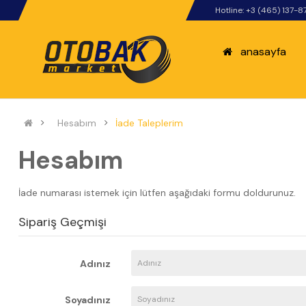
Hotline: +3 (465) 137-8
anasayfa
Hesabım
İade Taleplerim
Hesabım
İade numarası istemek için lütfen aşağıdaki formu doldurunuz.
Sipariş Geçmişi
Adınız
Soyadınız