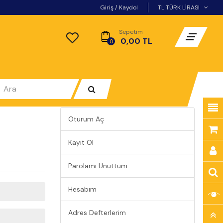
Giriş
/
Kaydol
TL TÜRK LIRASI
Sepetim
- 0,00 TL
0
Oturum Aç
Kayıt Ol
Parolamı Unuttum
Hesabım
Adres Defterlerim