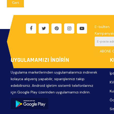
Geri
E-bülten
Kampanyala
ABONE 
UYGULAMAMIZI İNDIRIN
K
Uygulama marketlerinden uygulamalarımızı indirerek
İp
kolayca alışveriş yapabilir, siparişlerinizi takip
KV
edebilirsiniz. Android işletim sistemli telefonlarınız
Ku
için Google Play üzerinden uygulamamızı indirin.
Öd
Si