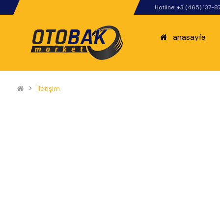
Hotline: +3 (465) 137-8
anasayfa
İletişim