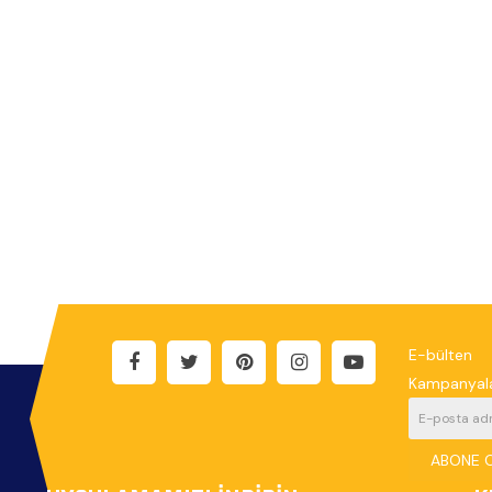
E-bülten
Kampanyala
ABONE 