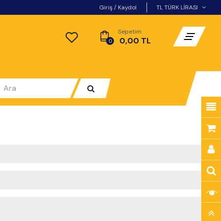
Giriş
/
Kaydol
TL TÜRK LIRASI
Sepetim
- 0,00 TL
0