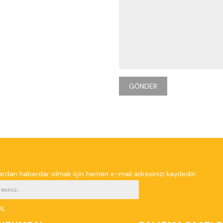
GÖNDER
rdan haberdar olmak için hemen e-mail adresinizi kaydedin.
OL