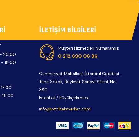
RI
İLETIŞIM BILGILERI
:
Müşteri Hizmetleri Numaramız:
- 20:00
0 212 690 06 86
 - 18:00
Cumhuriyet Mahallesi, İstanbul Caddesi,
Tuna Sokak, Beykent Sanayi Sitesi, No:
 17:00
380
- 15:00
İstanbul / Büyükçekmece
info@otobakmarket.com