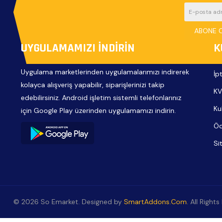
ABONE 
UYGULAMAMIZI İNDIRIN
K
Uygulama marketlerinden uygulamalarımızı indirerek
İp
kolayca alışveriş yapabilir, siparişlerinizi takip
KV
edebilirsiniz. Android işletim sistemli telefonlarınız
Ku
için Google Play üzerinden uygulamamızı indirin.
Öd
Si
© 2026 So Emarket. Designed by
SmartAddons.Com
. All Right