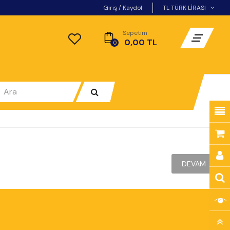
Giriş
/
Kaydol
TL TÜRK LIRASI
Sepetim
- 0,00 TL
0
DEVAM