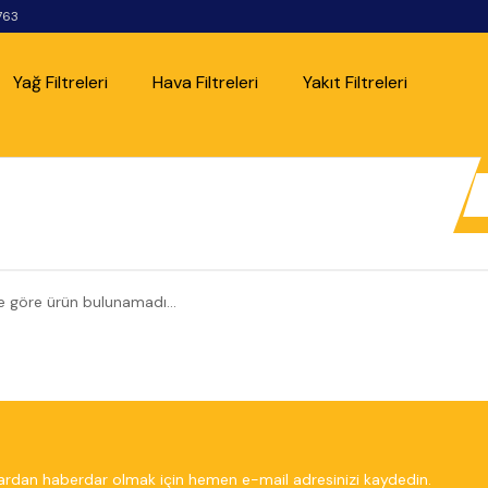
763
Yağ Filtreleri
Hava Filtreleri
Yakıt Filtreleri
ze göre ürün bulunamadı...
rdan haberdar olmak için hemen e-mail adresinizi kaydedin.