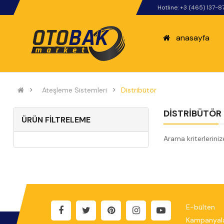
Hotline: +3 (465) 137-8
anasayfa
Ateşleme Sistemleri
Distribütör
DISTRIBÜTÖR
ÜRÜN FILTRELEME
Arama kriterlerini
E-bülten
Kampanyala