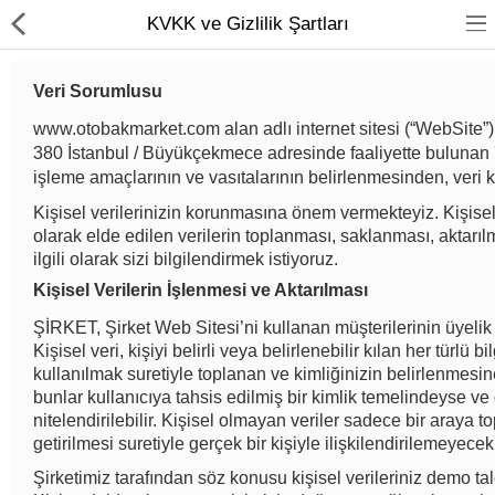
KVKK ve Gizlilik Şartları
Veri Sorumlusu
www.otobakmarket.com alan adlı internet sitesi (“WebSite”
380
İstanbul / Büyükçekmece
adresinde faaliyette bulunan ''
anasayfa
işleme amaçlarının ve vasıtalarının belirlenmesinden, veri
Yağ Filtreleri
Kişisel verilerinizin korunmasına önem vermekteyiz. Kişisel
olarak elde edilen verilerin toplanması, saklanması, aktarı
Hava Filtreleri
ilgili olarak sizi bilgilendirmek istiyoruz.
Kişisel Verilerin İşlenmesi ve Aktarılması
Yakıt Filtreleri
ŞİRKET, Şirket Web Sitesi’ni kullanan müşterilerinin üyelik 
Kişisel veri, kişiyi belirli veya belirlenebilir kılan her türlü 
Karşılaştır
A. Listem (0)
kullanılmak suretiyle toplanan ve kimliğinizin belirlenmesin
bunlar kullanıcıya tahsis edilmiş bir kimlik temelindeyse ve 
TL
nitelendirilebilir. Kişisel olmayan veriler sadece bir araya 
getirilmesi suretiyle gerçek bir kişiyle ilişkilendirilemeyecek 
Para Birimi
Şirketimiz tarafından söz konusu kişisel verileriniz demo tale