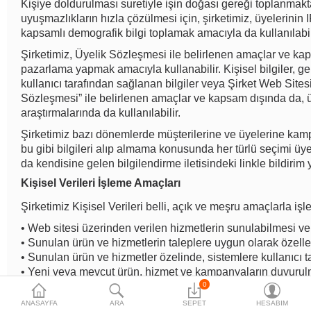
Kişiye doldurulması suretiyle işin doğası gereği toplanmaktad
uyuşmazlıkların hızla çözülmesi için, şirketimiz, üyelerinin
kapsamlı demografik bilgi toplamak amacıyla da kullanılabil
Şirketimiz, Üyelik Sözleşmesi ile belirlenen amaçlar ve kaps
pazarlama yapmak amacıyla kullanabilir. Kişisel bilgiler, ger
kullanıcı tarafından sağlanan bilgiler veya Şirket Web Sitesi ü
Sözleşmesi” ile belirlenen amaçlar ve kapsam dışında da, üye
araştırmalarında da kullanılabilir.
Şirketimiz bazı dönemlerde müşterilerine ve üyelerine kampany
bu gibi bilgileri alıp almama konusunda her türlü seçimi üye
da kendisine gelen bilgilendirme iletisindeki linkle bildirim y
Kişisel Verileri İşleme Amaçları
Şirketimiz Kişisel Verileri belli, açık ve meşru amaçlarla i
• Web sitesi üzerinden verilen hizmetlerin sunulabilmesi ve 
• Sunulan ürün ve hizmetlerin taleplere uygun olarak özelleşt
• Sunulan ürün ve hizmetler özelinde, sistemlere kullanıcı 
• Yeni veya mevcut ürün, hizmet ve kampanyaların duyurulma
• Pazar araştırması yapılması,
0
• İstatistik oluşturulması ve kullanımların analiz edilmesi,
ANASAYFA
ARA
SEPET
HESABIM