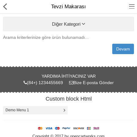
Tevzi Makarası
Diğer Kategori
Arama kriterlerinize göre ürün bulunamadı...
anasayfa
Devam
Yağ Filtreleri
Hava Filtreleri
YARDIMA IHTIYACINIZ VAR
Yakıt Filtreleri
(84+) 1234455669
Bize E-posta Gönder
Custom block Html
Karşılaştır
A. Listem (0)
Demo Menu 1
TL
Para Birimi
Copyright © 2017 by opencartworks.com