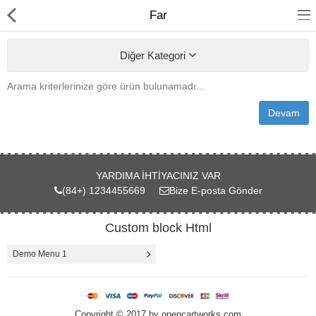
Far
Diğer Kategori
Arama kriterlerinize göre ürün bulunamadı...
anasayfa
Devam
Yağ Filtreleri
Hava Filtreleri
YARDIMA IHTIYACINIZ VAR
Yakıt Filtreleri
(84+) 1234455669
Bize E-posta Gönder
Custom block Html
Karşılaştır
A. Listem (0)
Demo Menu 1
TL
Para Birimi
Copyright © 2017 by opencartworks.com